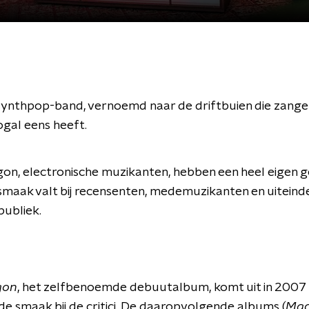
ynthpop-band, vernoemd naar de driftbuien die zange
gal eens heeft.
gon, electronische muzikanten, hebben een heel eigen g
 smaak valt bij recensenten, medemuzikanten en uiteinde
publiek.
gon
, het zelfbenoemde debuutalbum, komt uit in 2007 
de smaak bij de critici. De daaropvolgende albums (
Mac