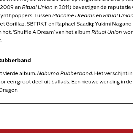
 2009 en
Ritual Union
in 2011) bevestigen de reputatie
ynthpoppers. Tussen
Machine Dreams
en
Ritual Unio
 Gorillaz, SBTRKT en Raphael Saadiq: Yukimi Nagano e
n hot. 'Shuffle A Dream' van het album
Ritual Union
wor
t.
Rubberband
t vierde album:
Nabuma Rubberband
. Het verschijnt i
or een groot deel uit ballads. Een nieuwe wending in de
 Dragon.