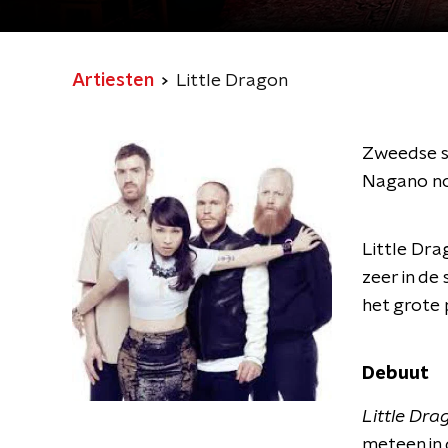
Artiesten
Little Dragon
Zweedse s
Nagano no
Little Dra
zeer in de
het grote 
Debuut
Little
Dra
meteen in 