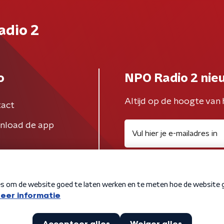
adio 2
o
NPO Radio 2 nie
Altijd op de hoogte van 
act
nload de app