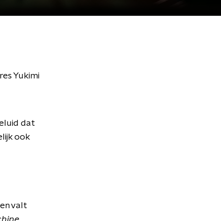
res Yukimi
eluid dat
lijk ook
en valt
hine