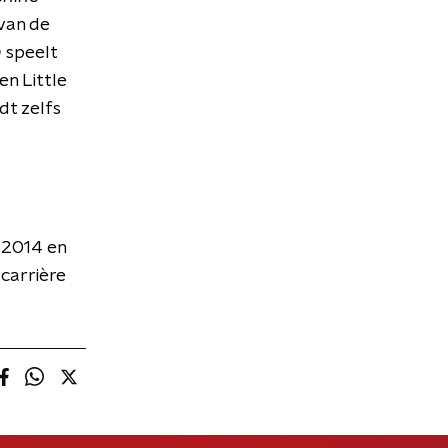
 van de
n
speelt
n Little
dt zelfs
n 2014 en
 carrière