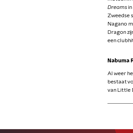
Dreams
in
Zweedse s
Nagano met
Dragon zij
een clubhi
Nabuma 
Al weer he
bestaat vo
van Little