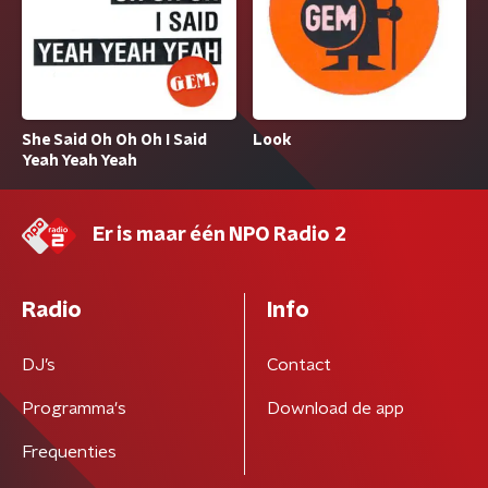
She Said Oh Oh Oh I Said
Look
Yeah Yeah Yeah
Er is maar één NPO Radio 2
Radio
Info
DJ’s
Contact
Programma's
Download de app
Frequenties