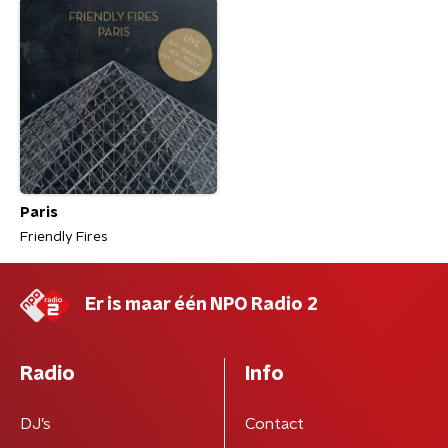
Paris
Friendly Fires
Er is maar één NPO Radio 2
Radio
Info
DJ’s
Contact