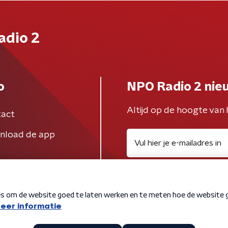
adio 2
o
NPO Radio 2 nie
Altijd op de hoogte van 
act
nload de app