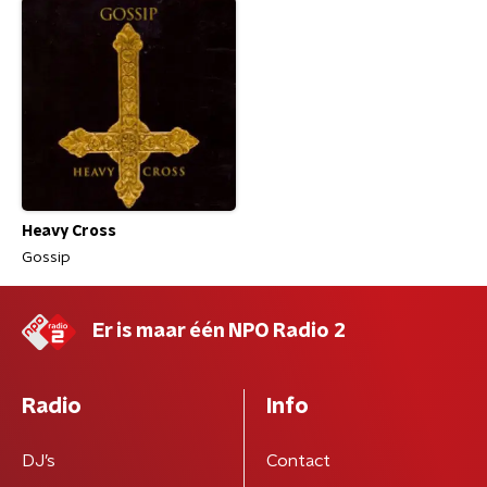
Heavy Cross
Gossip
Er is maar één NPO Radio 2
Radio
Info
DJ’s
Contact