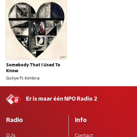
Somebody That I Used To
Know
Gotye ft. Kimbra
Er is maar één NPO Radio 2
Radio
Info
DJ’s
Contact