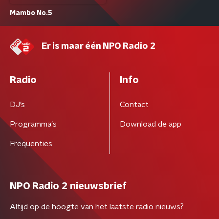
Mambo No.5
Er is maar één NPO Radio 2
Radio
Info
DJ’s
Contact
Programma's
Download de app
Frequenties
NPO Radio 2 nieuwsbrief
Altijd op de hoogte van het laatste radio nieuws?