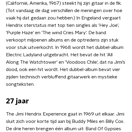
(Californië, Amerika, 1967) steekt hij zijn gitaar in de fik.
(Tot vandaag de dag verschillen de meningen over hoe
vaak hij dat gedaan zou hebben.) In Engeland vergaart
Hendrix sterstatus met top tien singles als 'Hey Joe',
'Purple Haze' en 'The wind Cries Mary'. De band
verkoopt miljoenen albums en de optredens zijn stuk
voor stuk uitverkocht. In 1968 wordt het dubbel-album
Electric Ladyland uitgebracht. Het bevat de hit 'All
Along The Watchtower' en 'Voodoos Chile', dat na Jimi’s
dood, ook een hit wordt. Het dubbel-album bevat vier
zijden technisch verbluffend gitaarwerk en mystieke
songteksten.
27 jaar
The Jimi Hendrix Experience gaat in 1969 uit elkaar. Jimi
sluit zich voor korte tijd aan bij Buddy Miles en Billy Cox.
De drie heren brengen één album uit: Band Of Gypsies