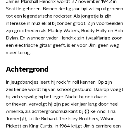
James Marshall Hendrix wordt 27 november 1942 in
Seattle geboren. Binnen dertig jaar tijd zal hij uitgroeien
tot een legendarische rockster. Als jongetje is zijn
interesse in muziek al bijzonder groot. Zijn voorbeelden
zijn grootheden als Muddy Waters, Buddy Holly en Bob
Dylan. En wanneer vader Hendrix zijn twaalfjarige zoon
een electrische gitaar geeft, is er voor Jimi geen weg
meer terug.
Achtergrond
In jeugdbandjes leert hij rock 'n' roll kennen. Op zijn
zestiende wordt hij van school gestuurd. Daarop voegt
hij zich vrijwillig bij het leger. Nadat hij ook daar is
ontheven, vervolgt hij zijn pad vier jaar lang door heel
Amerika, als achtergrondmuzikant bij {l}Ike And Tina
Turner{/l}, Little Richard, The Isley Brothers, Wilson
Pickett en King Curtis. In 1964 krijgt Jimi’s carrière een