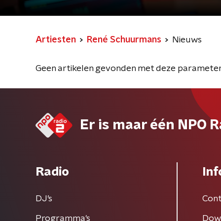
Artiesten
René Schuurmans
Nieuws
Geen artikelen gevonden met deze parameter
Er is maar één NPO R
Radio
Inf
DJ’s
Cont
Programma's
Dow