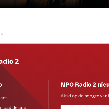
s.
adio 2
o
NPO Radio 2 nie
Altijd op de hoogte van 
act
nload de app