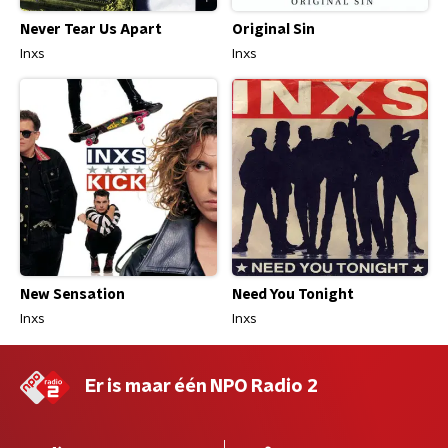
Never Tear Us Apart
Original Sin
Inxs
Inxs
New Sensation
Need You Tonight
Inxs
Inxs
Er is maar één NPO Radio 2