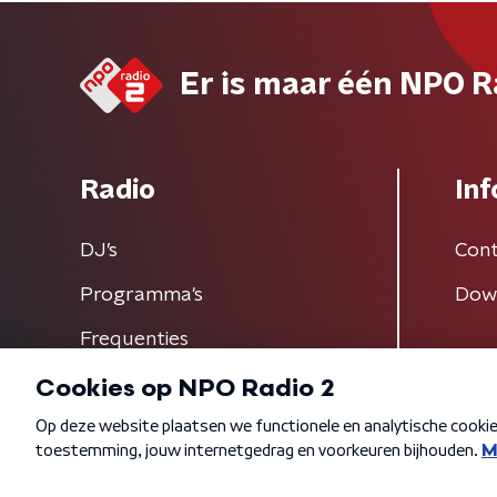
Er is maar één NPO R
Radio
Inf
DJ’s
Cont
Programma's
Dow
Frequenties
Algemene voorwaarden
Privacybeleid