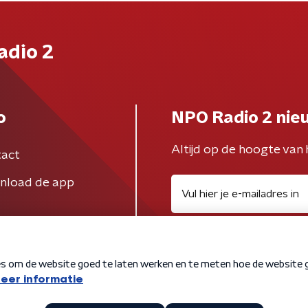
adio 2
o
NPO Radio 2 nie
Altijd op de hoogte van 
act
nload de app