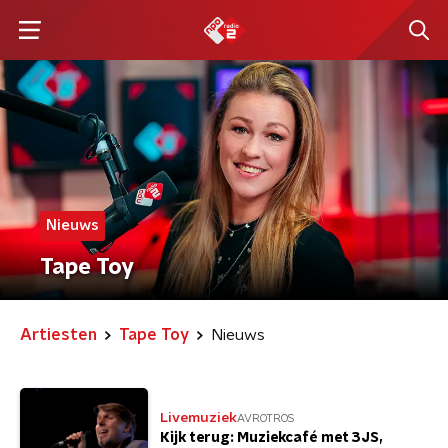
Nieuws
Tape Toy
Artiesten
Tape Toy
Nieuws
Livemuziek
AVROTROS
Kijk terug: Muziekcafé met 3JS,