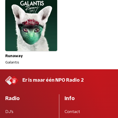
Runaway
Galantis
Er is maar één NPO Radio 2
Radio
Info
DJ’s
Contact