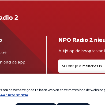
adio 2
o
NPO Radio 2 nie
Altijd op de hoogte van 
act
nload de app