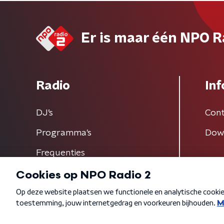
Er is maar één NPO R
Radio
Inf
DJ’s
Cont
Programma's
Dow
Frequenties
Algemene voorwaarden
Privacybeleid