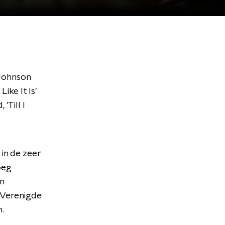
 Johnson
ike It Is'
'Till I
 in de zeer
oeg
n
e Verenigde
n.