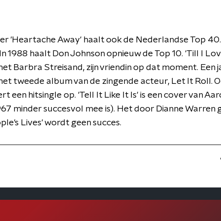
er 'Heartache Away' haalt ook de Nederlandse Top 40. 
 In 1988 haalt Don Johnson opnieuw de Top 10. 'Till I Lov
et Barbra Streisand, zijn vriendin op dat moment. Een j
 het tweede album van de zingende acteur, Let It Roll. O
t een hitsingle op. 'Tell It Like It Is' is een cover van Aa
 1967 minder succesvol mee is). Het door Dianne Warren
ple's Lives' wordt geen succes.