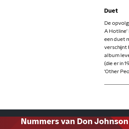
Duet
De opvolg
A Hotline'
een duet m
verschijnt
album lever
(die er in
'Other Peo
Nummers van Don Johnson