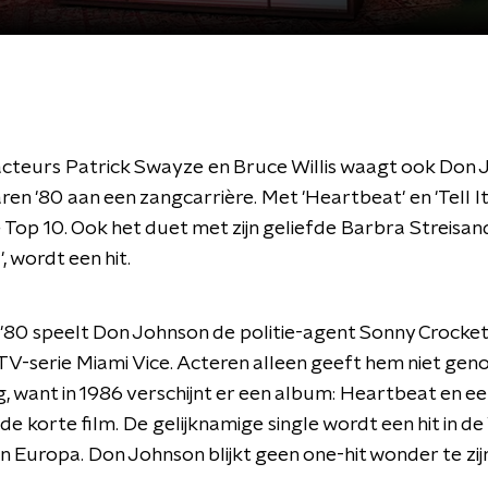
acteurs Patrick Swayze en Bruce Willis waagt ook Don
jaren '80 aan een zangcarrière. Met 'Heartbeat' en 'Tell It L
e Top 10. Ook het duet met zijn geliefde Barbra Streisand, 
, wordt een hit.
n '80 speelt Don Johnson de politie-agent Sonny Crocket
TV-serie Miami Vice. Acteren alleen geeft hem niet gen
, want in 1986 verschijnt er een album: Heartbeat en ee
de korte film. De gelijknamige single wordt een hit in d
in Europa. Don Johnson blijkt geen one-hit wonder te zij