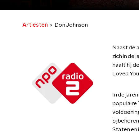
Artiesten
Don Johnson
Naast de 
zich in de 
haalt hij d
Loved You'
In de jare
populaire 
voldoening
bijbehoren
Staten en 