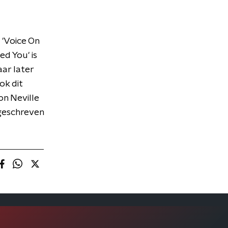
'Voice On
ed You' is
aar later
ok dit
ron Neville
 geschreven