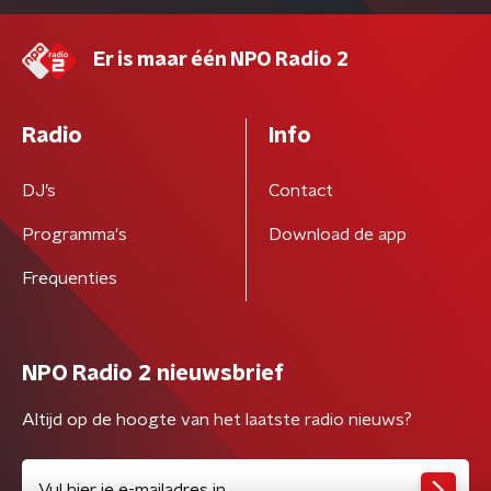
Er is maar één NPO Radio 2
Radio
Info
DJ’s
Contact
Programma's
Download de app
Frequenties
NPO Radio 2 nieuwsbrief
Altijd op de hoogte van het laatste radio nieuws?