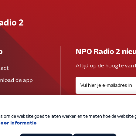
adio 2
o
NPO Radio 2 nie
Altijd op de hoogte van 
act
nload de app