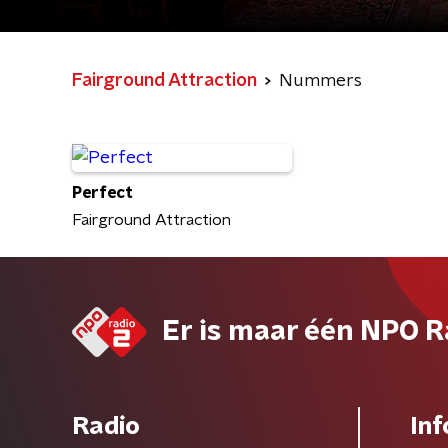
Fairground Attraction
Nummers
Perfect
Fairground Attraction
Er is maar één NPO R
Radio
Inf