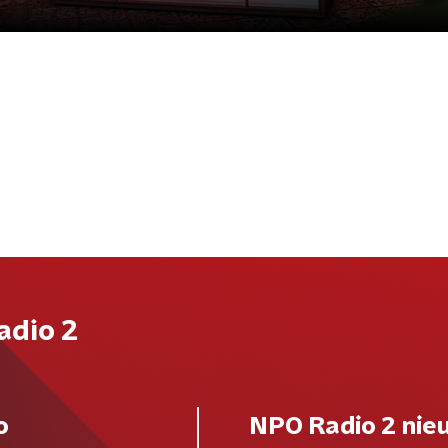
adio 2
o
NPO Radio 2 nie