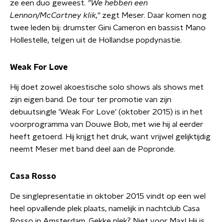
ze een duo geweest.
"We hebben een
Lennon/McCartney klik,"
zegt Meser. Daar komen nog
twee leden bij: drumster Gini Cameron en bassist Mano
Hollestelle, telgen uit de Hollandse popdynastie.
Weak For Love
Hij doet zowel akoestische solo shows als shows met
zijn eigen band. De tour ter promotie van zijn
debuutsingle 'Weak For Love' (oktober 2015) is in het
voorprogramma van Douwe Bob, met wie hij al eerder
heeft getoerd. Hij krijgt het druk, want vrijwel gelijktijdig
neemt Meser met band deel aan de Popronde.
Casa Rosso
De singlepresentatie in oktober 2015 vindt op een wel
heel opvallende plek plaats, namelijk in nachtclub Casa
Rosso in Amsterdam. Gekke plek? Niet voor Max! Hij is