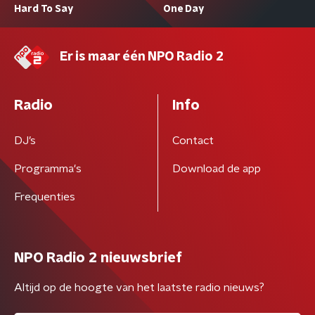
Hard To Say
One Day
Er is maar één NPO Radio 2
Radio
Info
DJ’s
Contact
Programma's
Download de app
Frequenties
NPO Radio 2 nieuwsbrief
Altijd op de hoogte van het laatste radio nieuws?