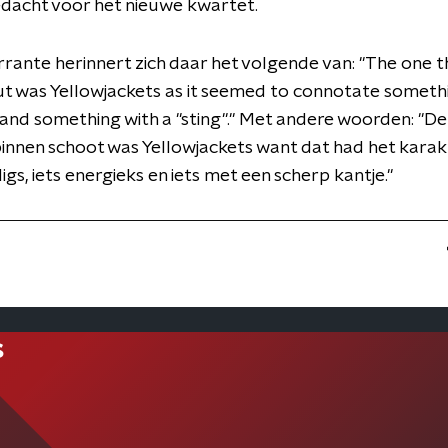
dacht voor het nieuwe kwartet.
rrante herinnert zich daar het volgende van: "The one t
 was Yellowjackets as it seemed to connotate somethin
 and something with a "sting"." Met andere woorden: "D
binnen schoot was Yellowjackets want dat had het karak
igs, iets energieks en iets met een scherp kantje."
s