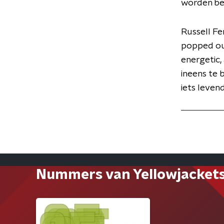
worden be
Russell Fe
popped out
energetic,
ineens te 
iets levend
Nummers van Yellowjacket