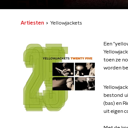
Artiesten
Yellowjackets
Een "yello
Yellowjac
toen ze n
worden be
Yellowjack
bestond ui
(bas) en R
uit eigen 