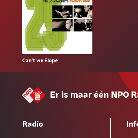
Can't we Elope
Er is maar één NPO R
Radio
Inf