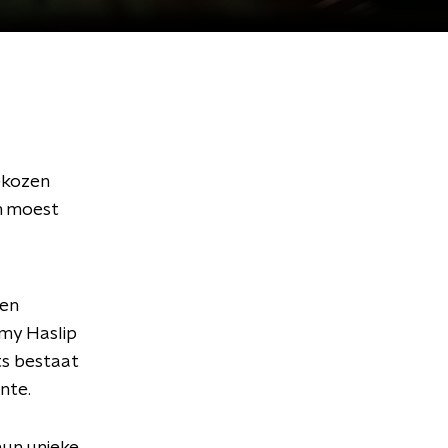
ekozen
m moest
 en
mmy Haslip
ts bestaat
nte.