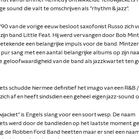
mst van drummer Kennedy ontwikkelde Yellowjackets h
e sound die valt te omschrijven als "rhythm & jazz".
n '90 van de vorige eeuw besloot saxofonist Russo zich vo
 zijn band Little Feat. Hij werd vervangen door Bob Min
betekende een belangrijke impuls voor de band. Mintzer 
 pur sang met een aantal belangrijke albums op zijn na
e geloofwaardigheid van de band als jazzkwartet ten 
ets schudde hiermee definitief het imago van een R&B /
zich af en heeft sindsdien een geheel eigen jazz-sound 
wjacket" is Engels slang voor een soort wesp. De naam
kets werd door de bandleden op het laatste moment g
og de Robben Ford Band heetten maar er snel een naa