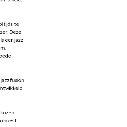
un unieke
ltijds te
tzer. Deze
is een jazz
am,
goede
 jazzfusion
ontwikkeld.
ekozen
m moest