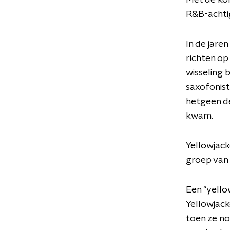
Met de ko
R&B-achtig
In de jare
richten op
wisseling 
saxofonist
hetgeen d
kwam.
Yellowjack
groep van 
Een "yello
Yellowjac
toen ze n