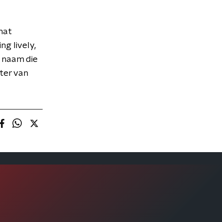
hat
g lively,
e naam die
ter van