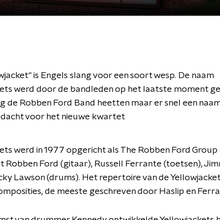
wjacket" is Engels slang voor een soort wesp. De naam
kets werd door de bandleden op het laatste moment g
og de Robben Ford Band heetten maar er snel een naa
dacht voor het nieuwe kwartet
ets werd in 1977 opgericht als The Robben Ford Group
t Robben Ford (gitaar), Russell Ferrante (toetsen), Ji
icky Lawson (drums). Het repertoire van de Yellowjacke
composities, de meeste geschreven door Haslip en Ferra