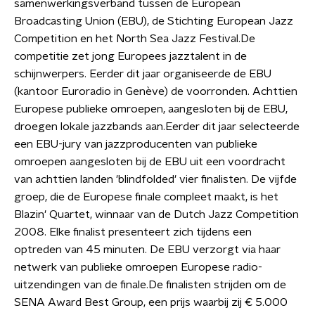
samenwerkingsverband tussen de European
Broadcasting Union (EBU), de Stichting European Jazz
Competition en het North Sea Jazz Festival.De
competitie zet jong Europees jazztalent in de
schijnwerpers. Eerder dit jaar organiseerde de EBU
(kantoor Euroradio in Genève) de voorronden. Achttien
Europese publieke omroepen, aangesloten bij de EBU,
droegen lokale jazzbands aan.Eerder dit jaar selecteerde
een EBU-jury van jazzproducenten van publieke
omroepen aangesloten bij de EBU uit een voordracht
van achttien landen 'blindfolded' vier finalisten. De vijfde
groep, die de Europese finale compleet maakt, is het
Blazin' Quartet, winnaar van de Dutch Jazz Competition
2008. Elke finalist presenteert zich tijdens een
optreden van 45 minuten. De EBU verzorgt via haar
netwerk van publieke omroepen Europese radio-
uitzendingen van de finale.De finalisten strijden om de
SENA Award Best Group, een prijs waarbij zij € 5.000