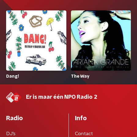
Dang!
The Way
Er is maar één NPO Radio 2
Radio
Info
DJ’s
Contact