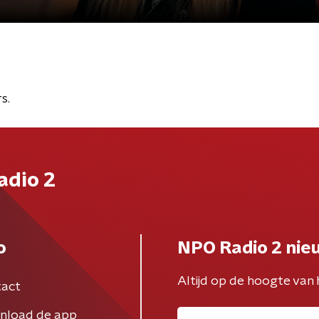
s.
adio 2
o
NPO Radio 2 nie
Altijd op de hoogte van 
act
nload de app