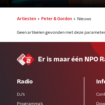
Artiesten
Peter & Gordon
Nieuws
Geen artikelen gevonden met deze parameter
Er is maar één NPO R
Radio
Inf
DJ’s
Cont
Programma's
Dow