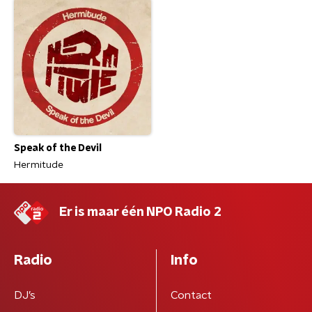
Speak of the Devil
Hermitude
Er is maar één NPO Radio 2
Radio
Info
DJ’s
Contact