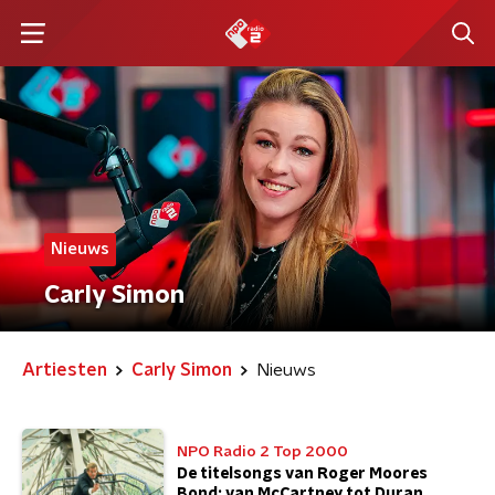
Nieuws
Carly Simon
Artiesten
Carly Simon
Nieuws
NPO Radio 2 Top 2000
De titelsongs van Roger Moores
Bond: van McCartney tot Duran