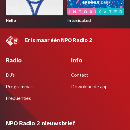
Hello
Intoxicated
Er is maar één NPO Radio 2
Radio
Info
DJ’s
Contact
Programma's
Download de app
Frequenties
NPO Radio 2 nieuwsbrief