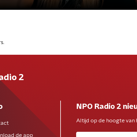
s.
adio 2
o
NPO Radio 2 nie
Altijd op de hoogte van 
act
nload de app