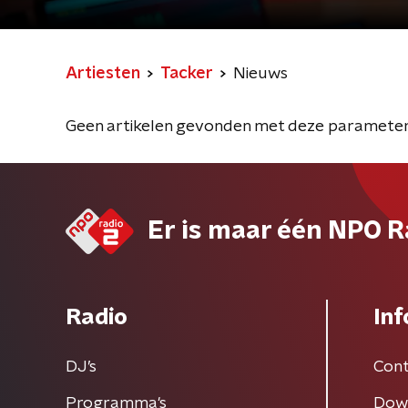
Artiesten
Tacker
Nieuws
Geen artikelen gevonden met deze parameter
Er is maar één NPO R
Radio
Inf
DJ’s
Cont
Programma's
Dow