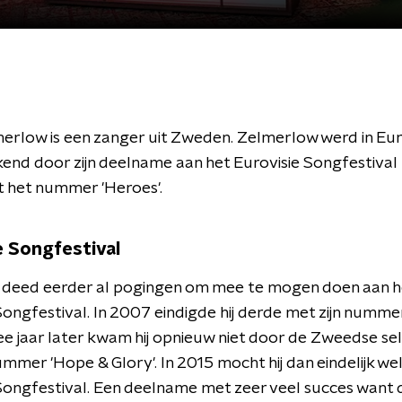
erlow is een zanger uit Zweden. Zelmerlow werd in Eu
end door zijn deelname aan het Eurovisie Songfestival 
t het nummer 'Heroes'.
e Songfestival
 deed eerder al pogingen om mee te mogen doen aan h
Songfestival. In 2007 eindigde hij derde met zijn numme
ee jaar later kwam hij opnieuw niet door de Zweedse se
mmer 'Hope & Glory'. In 2015 mocht hij dan eindelijk we
Songfestival. Een deelname met zeer veel succes want 