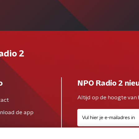
adio 2
o
NPO Radio 2 nie
Altijd op de hoogte van 
act
nload de app