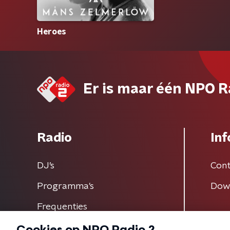
Heroes
Er is maar één NPO R
Radio
Inf
DJ’s
Cont
Programma's
Dow
Frequenties