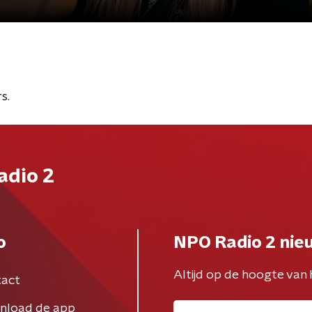
s.
adio 2
o
NPO Radio 2 nie
Altijd op de hoogte van 
act
nload de app