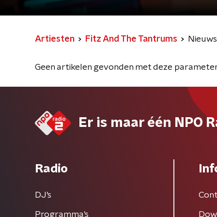
Artiesten
Fitz And The Tantrums
Nieuws
Geen artikelen gevonden met deze parameter
Er is maar één NPO R
Radio
Inf
DJ’s
Cont
Programma's
Dow