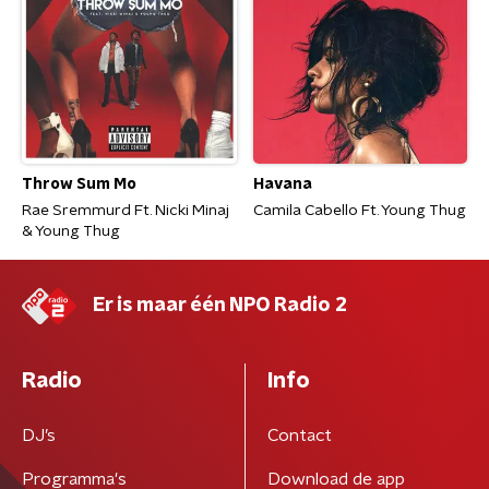
Throw Sum Mo
Havana
Rae Sremmurd Ft. Nicki Minaj
Camila Cabello Ft. Young Thug
& Young Thug
Er is maar één NPO Radio 2
Radio
Info
DJ’s
Contact
Programma's
Download de app