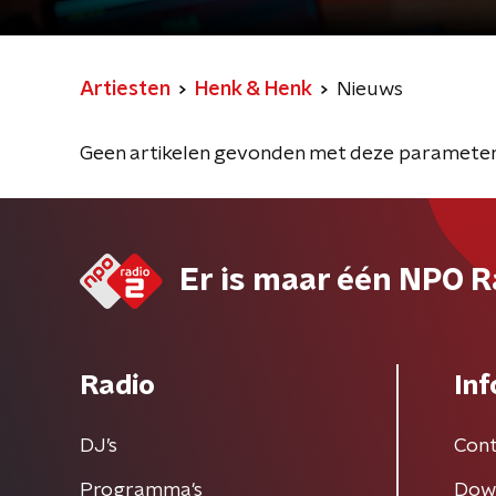
Artiesten
Henk & Henk
Nieuws
Geen artikelen gevonden met deze parameter
Er is maar één NPO R
Radio
Inf
DJ’s
Cont
Programma's
Dow