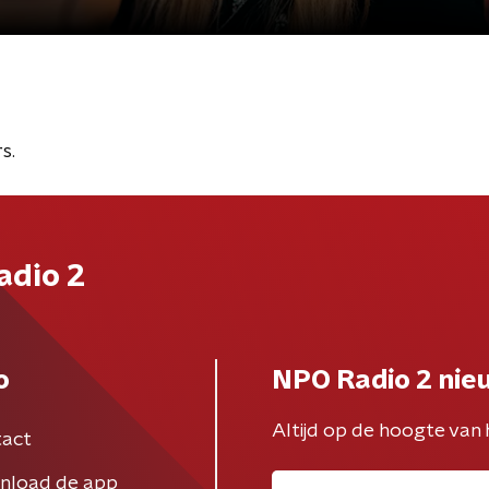
s.
adio 2
o
NPO Radio 2 nie
Altijd op de hoogte van 
act
nload de app