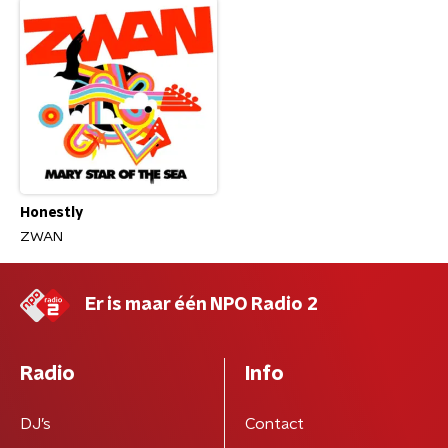
Honestly
ZWAN
Er is maar één NPO Radio 2
Radio
Info
DJ’s
Contact