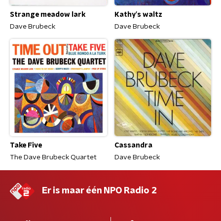
Strange meadow lark
Kathy's waltz
Dave Brubeck
Dave Brubeck
Take Five
Cassandra
The Dave Brubeck Quartet
Dave Brubeck
Er is maar één NPO Radio 2