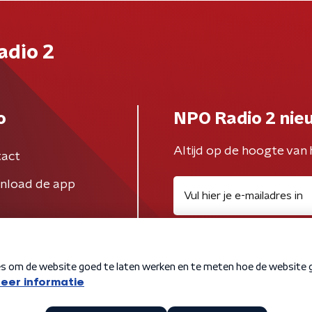
adio 2
o
NPO Radio 2 nie
Altijd op de hoogte van 
act
nload de app