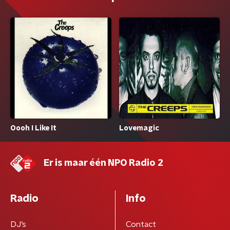
Oooh I Like It
Lovemagic
Er is maar één NPO Radio 2
Radio
Info
DJ’s
Contact