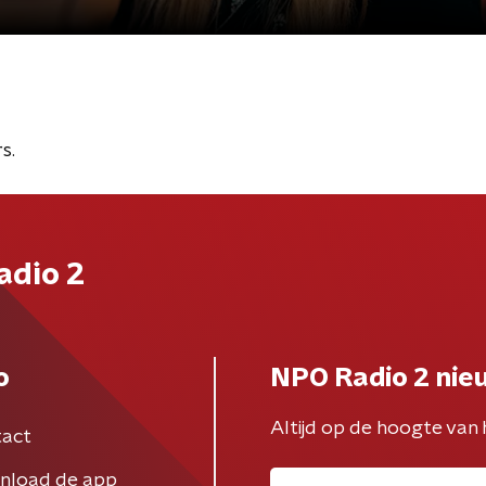
s.
adio 2
o
NPO Radio 2 nie
Altijd op de hoogte van 
act
nload de app