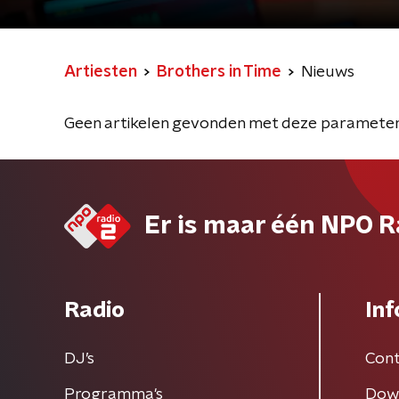
Artiesten
Brothers in Time
Nieuws
Geen artikelen gevonden met deze parameter
Er is maar één NPO R
Radio
Inf
DJ’s
Cont
Programma's
Dow