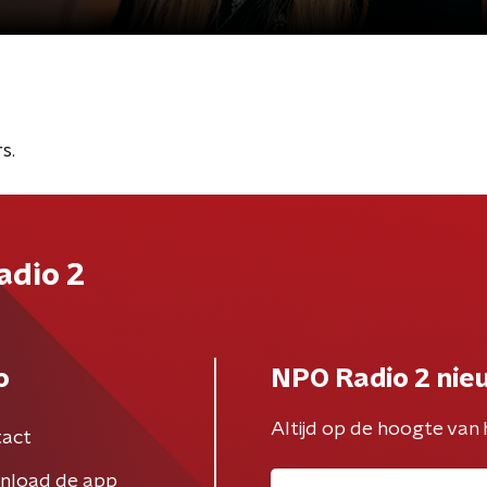
s.
adio 2
o
NPO Radio 2 nie
Altijd op de hoogte van 
act
nload de app