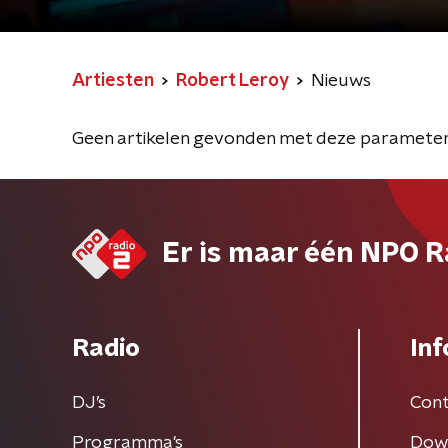
Artiesten
Robert Leroy
Nieuws
Geen artikelen gevonden met deze parameter
Er is maar één NPO R
Radio
Inf
DJ’s
Cont
Programma's
Dow