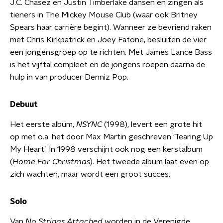
J.C. Chasez en Justin Timberlake dansen en zingen als
tieners in The Mickey Mouse Club (waar ook Britney
Spears haar carrière begint). Wanneer ze bevriend raken
met Chris Kirkpatrick en Joey Fatone, besluiten de vier
een jongensgroep op te richten. Met James Lance Bass
is het vijftal compleet en de jongens roepen daarna de
hulp in van producer Denniz Pop.
Debuut
Het eerste album,
NSYNC
(1998), levert een grote hit
op met o.a. het door Max Martin geschreven 'Tearing Up
My Heart'. In 1998 verschijnt ook nog een kerstalbum
(
Home For Christmas
). Het tweede album laat even op
zich wachten, maar wordt een groot succes.
Solo
Van
No Strings Attached
worden in de Verenigde