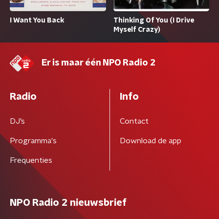
I Want You Back
Thinking Of You (I Drive
Myself Crazy)
Er is maar één NPO Radio 2
Radio
Info
DJ’s
Contact
Programma's
Download de app
Frequenties
NPO Radio 2 nieuwsbrief