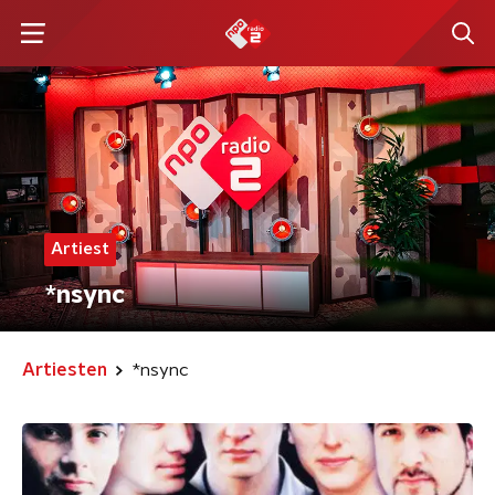
Artiest
*nsync
Artiesten
*nsync