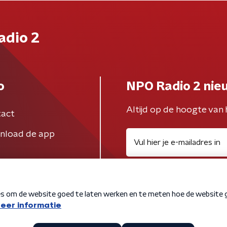
adio 2
o
NPO Radio 2 nie
Altijd op de hoogte van 
act
nload de app