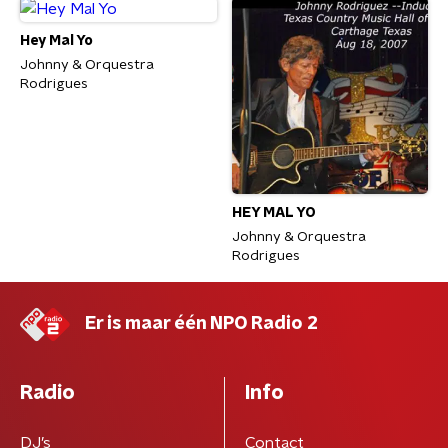
Hey Mal Yo
Johnny & Orquestra
Rodrigues
HEY MAL YO
Johnny & Orquestra
Rodrigues
Er is maar één NPO Radio 2
Radio
Info
DJ’s
Contact