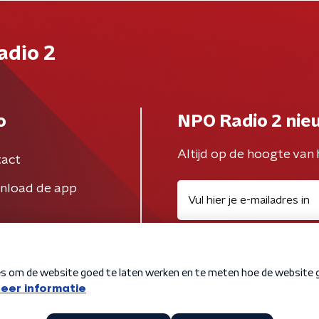
adio 2
o
NPO Radio 2 nie
Altijd op de hoogte van 
act
nload de app