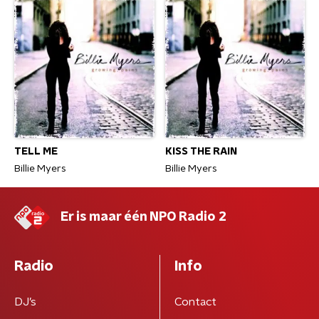
TELL ME
KISS THE RAIN
Billie Myers
Billie Myers
Er is maar één NPO Radio 2
Radio
Info
DJ’s
Contact