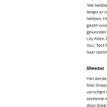
'We hebben
liedjes er
hebben. H
gezet voor
geworden a
Lily Allen
You', 'Not 
haar laats
Sheezus
Het derde 
titel
Shee
verschijnt 
seskisme i
door Greg 