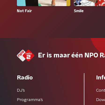
Not Fair
Smile
Er is maar één NPO R
Radio
Inf
DJ’s
Cont
Programma's
Dow