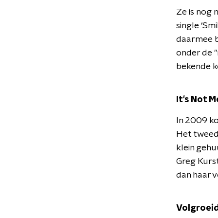
Ze is nog 
single ‘Sm
daarmee bo
onder de '
bekende ko
It's Not Me
In 2009 ko
Het tweede
klein gehu
Greg Kurst
dan haar v
Volgroei