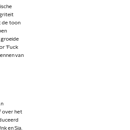
ische
riteit
t de toon
ben
olgroeide
or 'Fuck
 kennen van
an
f over het
oduceerd
nk en Sia.