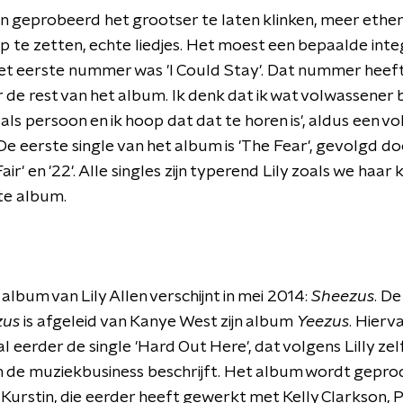
 geprobeerd het grootser te laten klinken, meer ether
 op te zetten, echte liedjes. Het moest een bepaalde integ
et eerste nummer was 'I Could Stay'. Dat nummer heef
 de rest van het album. Ik denk dat ik wat volwassener 
ls persoon en ik hoop dat dat te horen is', aldus een v
. De eerste single van het album is 'The Fear', gevolgd do
Fair' en '22'. Alle singles zijn typerend Lily zoals we haar
te album.
album van Lily Allen verschijnt in mei 2014:
Sheezus
. De
zus
is afgeleid van Kanye West zijn album
Yeezus
. Hierv
al eerder de single 'Hard Out Here', dat volgens Lilly zel
n de muziekbusiness beschrijft. Het album wordt gepr
Kurstin, die eerder heeft gewerkt met Kelly Clarkson, P!