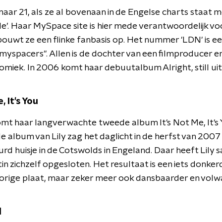
maar 21, als ze al bovenaan in de Engelse charts staat 
ile’. Haar MySpace site is hier mede verantwoordelijk vo
uwt ze een flinke fanbasis op. Het nummer 'LDN' is ee
'myspacers''. Allen is de dochter van een filmproducer e
miek. In 2006 komt haar debuutalbum Alright, still uit
, It's You
mt haar langverwachte tweede album It's Not Me, It's Y
 album van Lily zag het daglicht in de herfst van 2007 
urd huisje in de Cotswolds in Engeland. Daar heeft Lily
in zichzelf opgesloten. Het resultaat is een iets donke
orige plaat, maar zeker meer ook dansbaarder en volw
d