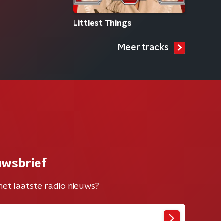
Littlest Things
Meer tracks
uwsbrief
het laatste radio nieuws?