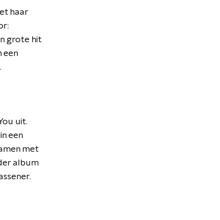
met haar
or:
n grote hit
n een
.
ou uit.
in een
 samen met
rder album
assener.