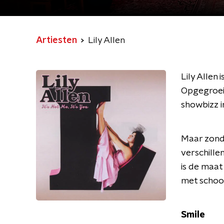
Artiesten
Lily Allen
Lily Allen
Opgegroeid 
showbizz 
Maar zonde
verschille
is de maat 
met school 
Smile