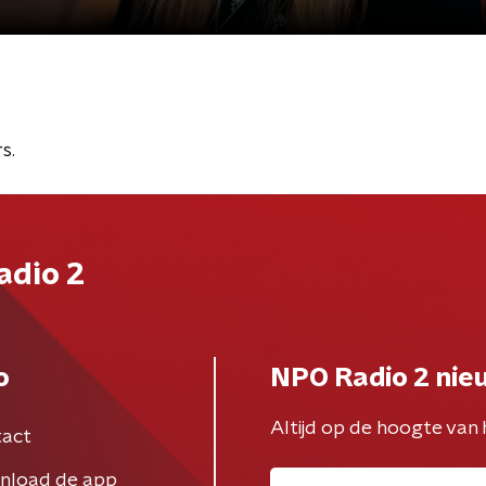
s.
adio 2
o
NPO Radio 2 nie
Altijd op de hoogte van 
act
nload de app