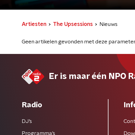
Artiesten
The Upsessions
Nieuws
Geen artikelen gevonden met deze parameter
Er is maar één NPO R
Radio
Inf
DJ’s
Cont
Programma's
Dow