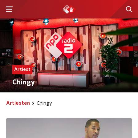
Artiest
Chingy
Artiesten
Chingy