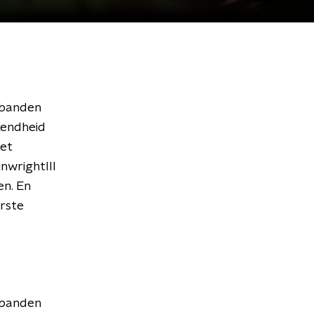
iebanden
kendheid
het
wrightlll
en. En
erste
iebanden