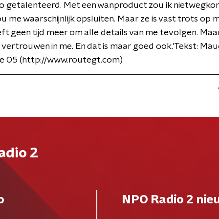
o getalenteerd. Met een wanproduct zou ik nietwegkom
 me waarschijnlijk opsluiten. Maar ze is vast trots op m
eft geen tijd meer om alle details van me tevolgen. Maa
vertrouwen in me. En dat is maar goed ook.'Tekst: Mau
e 05 (http://www.routegt.com)
adio 2
o
NPO Radio 2 nie