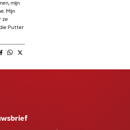
en, mijn
e. Mijn
r ze
die Putter
uwsbrief