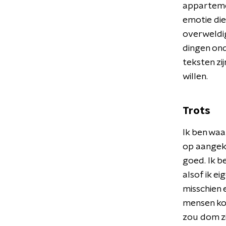
appartement
emotie di
overweldige
dingen ond
teksten zij
willen.
Trots
Ik ben waa
op aangeke
goed. Ik b
alsof ik e
misschien 
mensen ko
zou dom zi