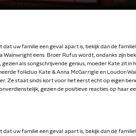
t dat uw familie een geval apart is, bekijk dan de famil
 Wainwright eens. Broer Rufus wordt, ondanks zijn be
 gezien als songschrijvende genius, moeder Kate zit in 
erde folkduo Kate & Anna McGarrigle en Loudon Wain
der. Ze staat sinds kort voor het eerst echt op eigen ben
 onverdienstelijk, gezien de positieve reacties op haar e
t dat uw familie een geval apart is, bekijk dan de famil