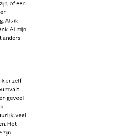
ijn, of een
ver
. Als ik
nk. Al mijn
et anders
k er zelf
lbumvalt
een gevoel
ik
rlijk, veel
en. Het
 zijn