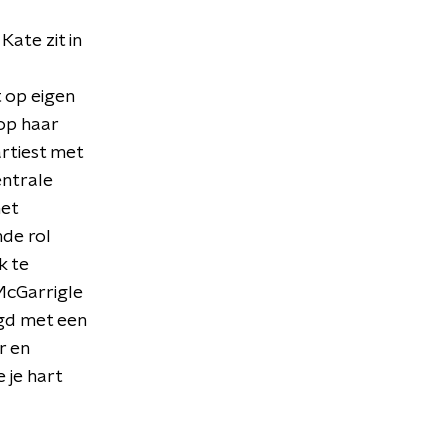
ate zit in
t op eigen
 op haar
rtiest met
entrale
het
de rol
k te
McGarrigle
gd met een
r en
 je hart