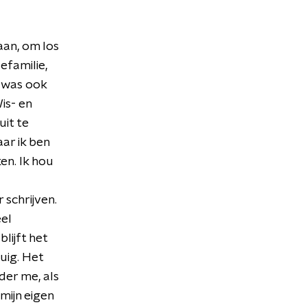
aan, om los
efamilie,
k was ook
is- en
uit te
aar ik ben
en. Ik hou
 schrijven.
eel
lijft het
uig. Het
der me, als
 mijn eigen