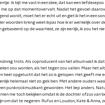
je. Ik bijt me vast in een idee, dat kan een liefdesepos z
e me op dat momentovervalt. Nadat het gevoel daaro
nd wordt, moet het er echt uit en giet ik het in een song
er woorden breng weet ikpas hoe ik er werkelijk over de
n gebaseerd op de waarheid, ze zijn eerlijk, ik zou het ni
nzinnig trots. Als coproducent van het album wist ik dat i
ken zou worden, als het tegen zou vallen. Maar het a
en heel opgelucht dat het zo is gelopen. Het geeft me 
igenlijk helemaal niet zo gek ben. Met andere ouders was
een punkrockmuzikant geworden. Het liep anders. Natuu
men me toch bekijken omdat ik de dochter ofzus van b
jn om dat te negeren. Rufus en Loudon, Kate & Anna, ze