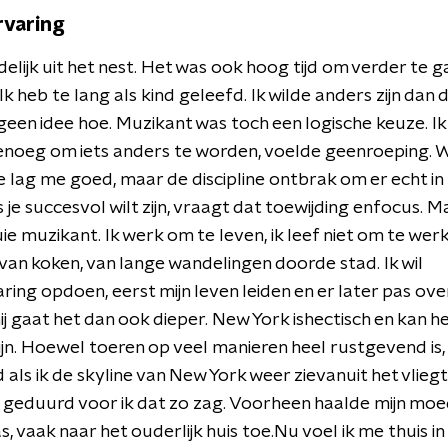
rvaring
ndelijk uit het nest. Het was ook hoog tijd om verder te g
k heb te lang als kind geleefd. Ik wilde anders zijn dan d
een idee hoe. Muzikant was toch een logische keuze. I
genoeg om iets anders te worden, voelde geenroeping. W
 lag me goed, maar de discipline ontbrak om er echt in 
s je succesvol wilt zijn, vraagt dat toewijding enfocus. M
uie muzikant. Ik werk om te leven, ik leef niet om te werk
 van koken, van lange wandelingen doorde stad. Ik wil
ring opdoen, eerst mijn leven leiden en er later pas over
j gaat het dan ook dieper. New York ishectisch en kan h
zijn. Hoewel toeren op veel manieren heel rustgevend is, b
als ik de skyline van New York weer zievanuit het vliegt
 geduurd voor ik dat zo zag. Voorheen haalde mijn moe
, vaak naar het ouderlijk huis toe.Nu voel ik me thuis in