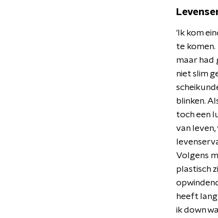
Levense
'Ik kom ei
te komen. I
maar had g
niet slim 
scheikunde
blinken. Al
toch een l
van leven,
levenserva
Volgens mi
plastisch 
opwindend 
heeft lang
ik down was