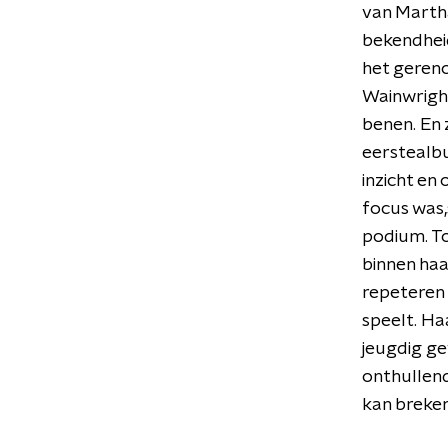
van Martha
bekendheid
het geren
Wainwright
benen. En 
eerstealbu
inzicht en
focus was,s
podium. T
binnen haa
repeteren 
speelt. H
jeugdig ge
onthullend
kan breken