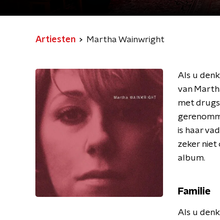
Artiesten
Martha Wainwright
Als u denk
van Martha
met drugs,
gerenomme
is haar va
zeker niet
album.
Familie
Als u denk