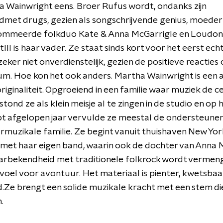
 Wainwright eens. Broer Rufus wordt, ondanks zijn
met drugs, gezien als songschrijvende genius, moeder K
ommeerde folkduo Kate & Anna McGarrigle en Loudon
lll is haar vader. Ze staat sinds kort voor het eerst ech
zeker niet onverdienstelijk, gezien de positieve reacties
m. Hoe kon het ook anders. Martha Wainwright is een a
 originaliteit. Opgroeiend in een familie waar muziek de c
tond ze als klein meisje al te zingen in de studio en op 
ot afgelopen jaar vervulde ze meestal de ondersteunen
rmuzikale familie. Ze begint vanuit thuishaven New Yor
met haar eigen band, waarin ook de dochter van Anna 
aarbekendheid met traditionele folkrock wordt vermen
voel voor avontuur. Het materiaal is pienter, kwetsbaa
.Ze brengt een solide muzikale kracht met een stem die
.