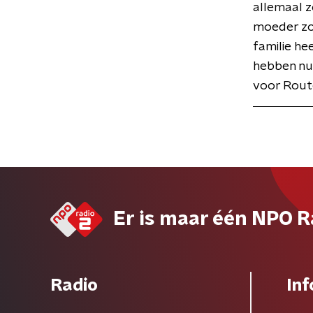
allemaal z
moeder zou
familie he
hebben nu 
voor Rout
Er is maar één NPO R
Radio
Inf