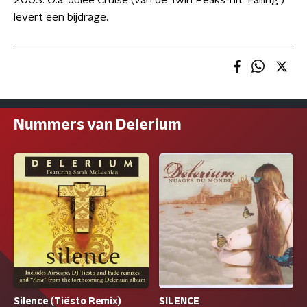
2003. O.a. Julee Cruise (van de Twin Peaks-hit 'Falling')
levert een bijdrage.
Nummers van Delerium
Silence (Tiësto Remix)
SILENCE