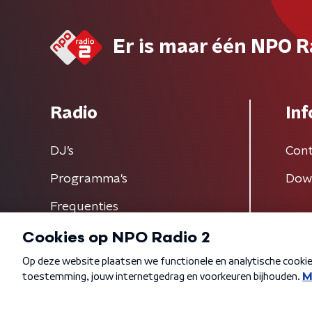
Er is maar één NPO R
Radio
Inf
DJ’s
Cont
Programma's
Dow
Frequenties
Algemene voorwaarden
Privacybeleid