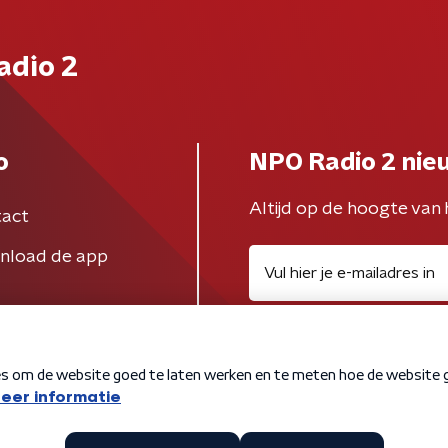
adio 2
o
NPO Radio 2 nie
Altijd op de hoogte van 
act
nload de app