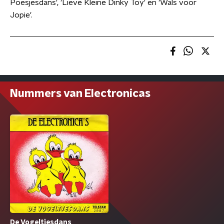
Poesjesdans', 'Lieve Kleine Dinky Toy' en 'Wals voor
Jopie'.
Nummers van Electronicas
De Vogeltjesdans