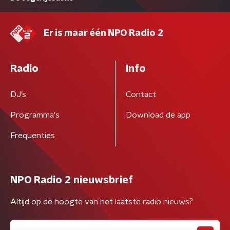
Er is maar één NPO Radio 2
Radio
Info
DJ’s
Contact
Programma's
Download de app
Frequenties
NPO Radio 2 nieuwsbrief
Altijd op de hoogte van het laatste radio nieuws?