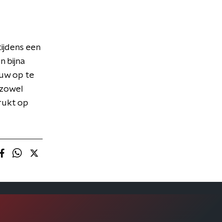
ijdens een
 bijna
uw op te
 zowel
rukt op