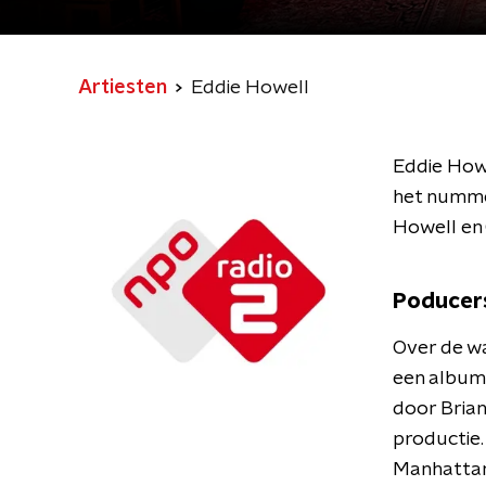
Artiesten
Eddie Howell
Eddie Howe
het nummer
Howell en 
Poducer
Over de wa
een album
door Brian
productie
Manhattan