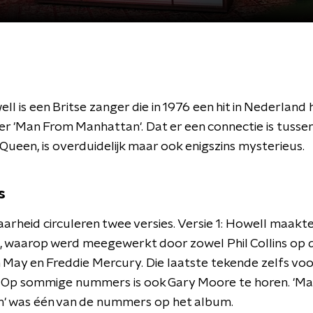
ll is een Britse zanger die in 1976 een hit in Nederland
 'Man From Manhattan'. Dat er een connectie is tusse
Queen, is overduidelijk maar ook enigszins mysterieus.
s
arheid circuleren twee versies. Versie 1: Howell maakte
, waarop werd meegewerkt door zowel Phil Collins op d
 May en Freddie Mercury. Die laatste tekende zelfs voo
. Op sommige nummers is ook Gary Moore te horen. 'M
' was één van de nummers op het album.