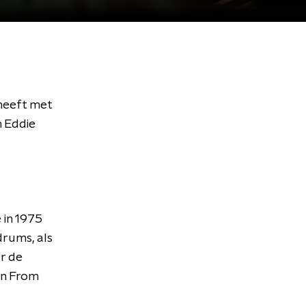
 heeft met
n Eddie
 in 1975
rums, als
r de
an From