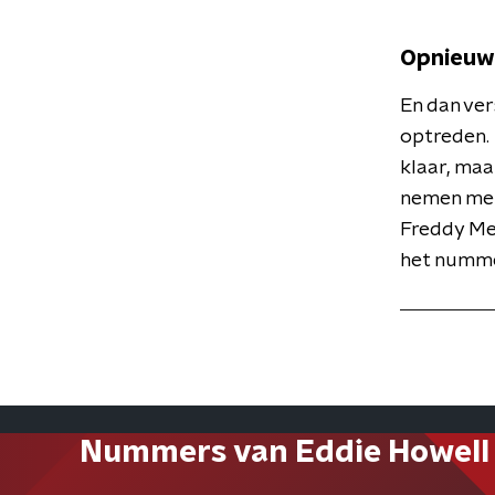
Opnieuw
En dan ver
optreden.
klaar, ma
nemen met 
Freddy Me
het numme
Nummers van Eddie Howell